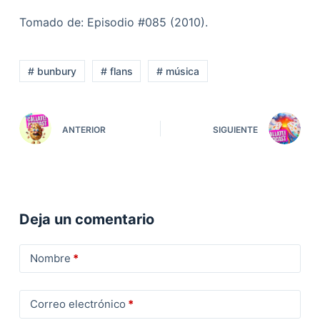
Tomado de: Episodio #085 (2010).
# bunbury
# flans
# música
ANTERIOR
SIGUIENTE
Deja un comentario
Nombre
*
Correo electrónico
*