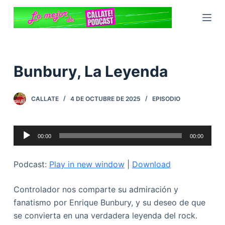
S
a
l
t
a
Bunbury, La Leyenda
r
a
CALLATE
4 DE OCTUBRE DE 2025
EPISODIO
l
c
o
Reproductor
00:00
00:00
n
de
t
audio
Podcast:
Play in new window
|
Download
e
n
Controlador nos comparte su admiración y
i
fanatismo por Enrique Bunbury, y su deseo de que
d
se convierta en una verdadera leyenda del rock.
o