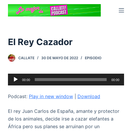
S
a
l
t
a
El Rey Cazador
r
a
CALLATE
30 DE MAYO DE 2022
EPISODIO
l
c
o
Reproductor
00:00
00:00
n
de
t
audio
Podcast:
Play in new window
|
Download
e
n
El rey Juan Carlos de España, amante y protector
i
de los animales, decide irse a cazar elefantes a
d
África pero sus planes se arruinan por un
o