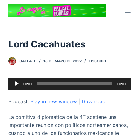
S
a
l
t
a
Lord Cacahuates
r
a
CALLATE
18 DE MAYO DE 2022
EPISODIO
l
c
o
Reproductor
00:00
00:00
n
de
t
audio
Podcast:
Play in new window
|
Download
e
n
La comitiva diplomática de la 4T sostiene una
i
importante reunión con políticos norteamericanos,
d
cuando a uno de los funcionarios mexicanos le
o