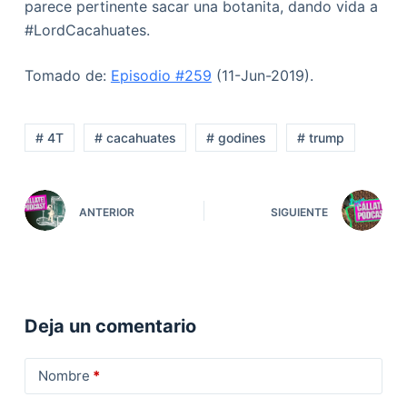
parece pertinente sacar una botanita, dando vida a
#LordCacahuates.
Tomado de:
Episodio #259
(11-Jun-2019).
# 4T
# cacahuates
# godines
# trump
ANTERIOR
SIGUIENTE
Deja un comentario
Nombre
*