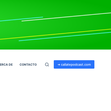
➜ callatepodcast.com
ERCA DE
CONTACTO