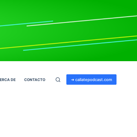
➜ callatepodcast.com
ERCA DE
CONTACTO