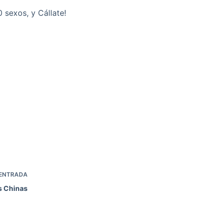
sexos, y Cállate!
ENTRADA
s Chinas