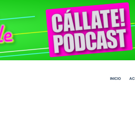
INICIO
AC