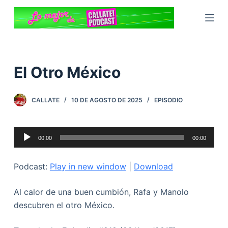
S
a
l
t
a
El Otro México
r
a
CALLATE
10 DE AGOSTO DE 2025
EPISODIO
l
c
o
Reproductor
00:00
00:00
n
de
t
audio
Podcast:
Play in new window
|
Download
e
n
Al calor de una buen cumbión, Rafa y Manolo
i
descubren el otro México.
d
o