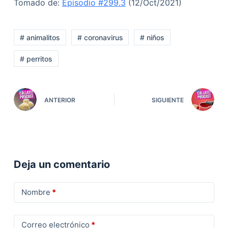
Tomado de:
Episodio #299.3
(12/Oct/2021)
# animalitos
# coronavirus
# niños
# perritos
ANTERIOR
SIGUIENTE
Deja un comentario
Nombre
*
Correo electrónico
*