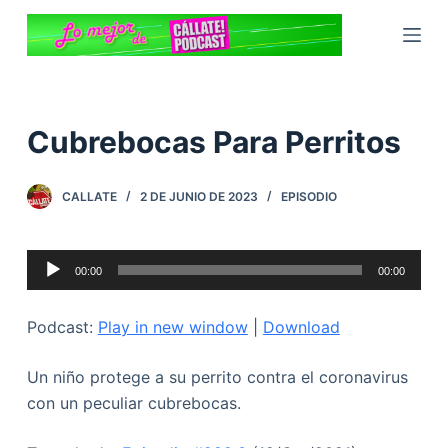
S
a
l
t
a
Cubrebocas Para Perritos
r
a
CALLATE
2 DE JUNIO DE 2023
EPISODIO
l
c
o
Reproductor
00:00
00:00
n
de
t
audio
Podcast:
Play in new window
|
Download
e
n
Un niño protege a su perrito contra el coronavirus
i
con un peculiar cubrebocas.
d
o