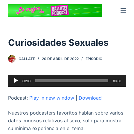
S
a
l
t
a
Curiosidades Sexuales
r
a
CALLATE
20 DE ABRIL DE 2022
EPISODIO
l
c
o
Reproductor
00:00
00:00
n
de
t
audio
Podcast:
Play in new window
|
Download
e
n
Nuestros podcasters favoritos hablan sobre varios
i
datos curiosos relativos al sexo, solo para mostrar
d
su mínima experiencia en el tema.
o