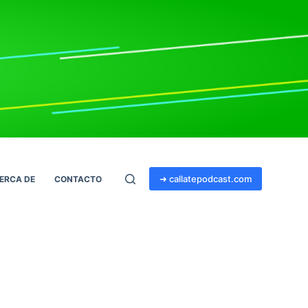
➜ callatepodcast.com
ERCA DE
CONTACTO